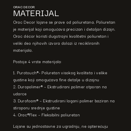
ORAC DECOR
MATERIJAL
Orac Decor lajsne se prave od poliuretana. Poliuretan
je materijal koji omogućava precizan i detaljan dizajn.
Orac décor koristi dugotrajni kvalitetni poliuretan i
veliki deo njihovih izvora dolazi iz recikliranih
materijala.
Postoje 4 vrste materijala:
1. Purotouch®- Poluretan visokog kvaliteta i velike
gustine koji omogućava fine detalje u dizajnu
2. Duropolimer® – Ekstrudirani polimer otporan na
udarce
3. Durofoam® – Ekstrudirani lagani polimer baziran na
stiroporu srednje gustine
4. Orac®Flex – Fleksibilni poliuretan
Lajsne su jednostavne za ugradnju, ne opterećuju