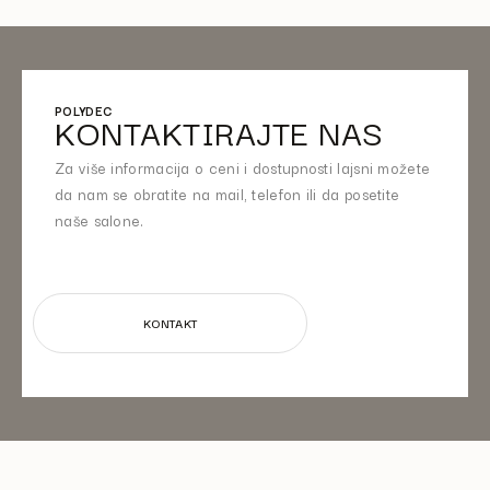
POLYDEC
KONTAKTIRAJTE NAS
Za više informacija o ceni i dostupnosti lajsni možete
da nam se obratite na mail, telefon ili da posetite
naše salone.
KONTAKT