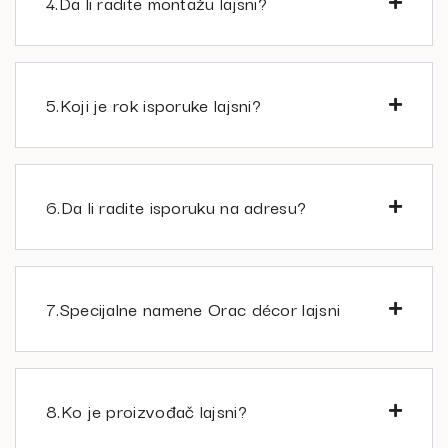
4.Da li radite montažu lajsni?
5.Koji je rok isporuke lajsni?
6.Da li radite isporuku na adresu?
7.Specijalne namene Orac décor lajsni
8.Ko je proizvođač lajsni?