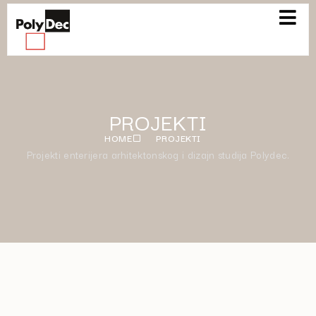
PROJEKTI
HOME
PROJEKTI
Projekti enterijera arhitektonskog i dizajn studija Polydec.